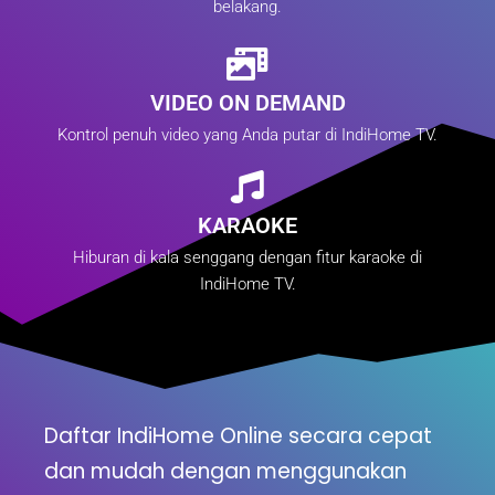
belakang.
VIDEO ON DEMAND
Kontrol penuh video yang Anda putar di IndiHome TV.
KARAOKE
Hiburan di kala senggang dengan fitur karaoke di
IndiHome TV.
Daftar IndiHome Online secara cepat
dan mudah dengan menggunakan