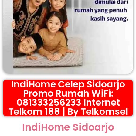
IndiHome Celep Sidoarjo
Promo Rumah WiFi:
081333256233 Internet
Telkom 188 | By Telkomsel
IndiHome Sidoarjo