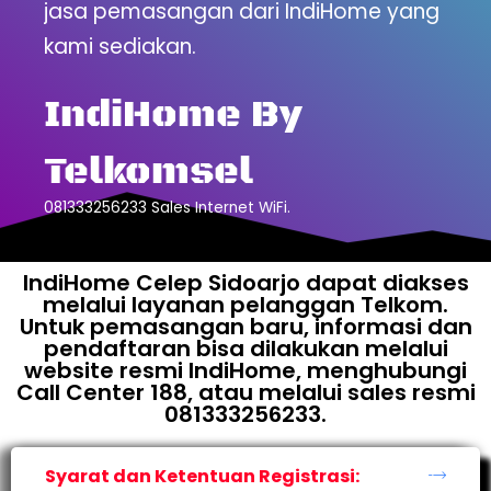
jasa pemasangan dari IndiHome yang
kami sediakan.
IndiHome By
Telkomsel
081333256233 Sales Internet WiFi.
IndiHome Celep Sidoarjo dapat diakses
melalui layanan pelanggan Telkom.
Untuk pemasangan baru, informasi dan
pendaftaran bisa dilakukan melalui
website resmi IndiHome, menghubungi
Call Center 188, atau melalui sales resmi
081333256233.
Syarat dan Ketentuan Registrasi: