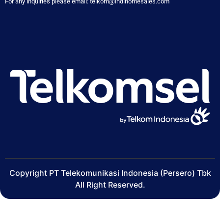
For any inquiries please email: telkom@indihomesales.com
Copyright PT Telekomunikasi Indonesia (Persero) Tbk
All Right Reserved.