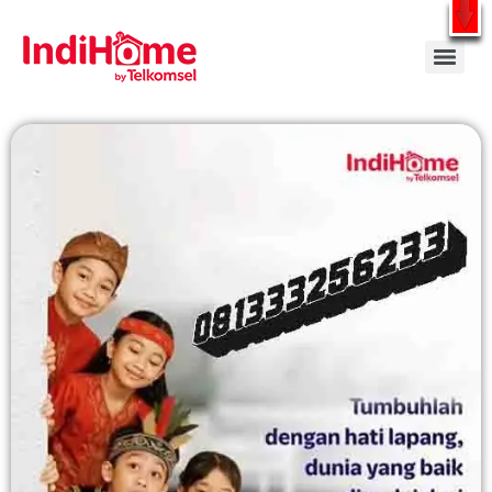
Gratis Pasang Dengan Bayar PDD2 | WiFi 200Rb an By Telkomsel
WhatsApp