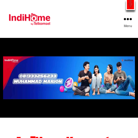
Gratis Pasang Dengan Bayar PDD2 | WiFi 200Rb an By
Telkomsel
WhatsApp
Menu