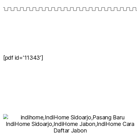
[pdf id='11343']