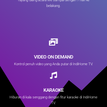
Tayang ulang acara live sampai dengan 7 hari ke
belakang.
VIDEO ON DEMAND
Kontrol penuh video yang Anda putar di IndiHome TV.
KARAOKE
Hiburan di kala senggang dengan fitur karaoke di IndiHome
TV.