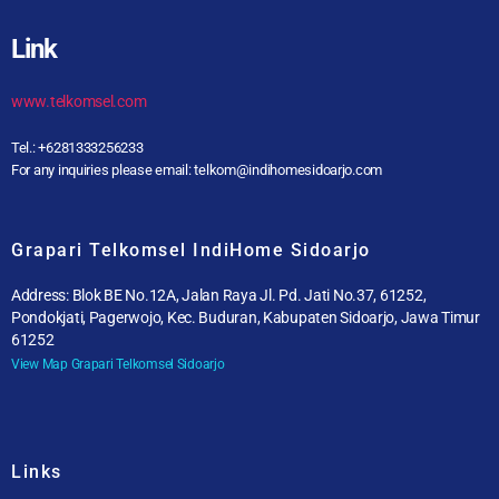
Link
www.telkomsel.com
Tel.: +6281333256233
For any inquiries please email: telkom@indihomesidoarjo.com
Grapari Telkomsel IndiHome Sidoarjo
Address: Blok BE No.12A, Jalan Raya Jl. Pd. Jati No.37, 61252,
Pondokjati, Pagerwojo, Kec. Buduran, Kabupaten Sidoarjo, Jawa Timur
61252
View Map Grapari Telkomsel Sidoarjo
Links