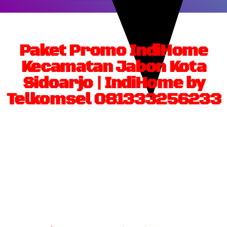
Paket Promo IndiHome
Kecamatan Jabon Kota
Sidoarjo | IndiHome by
Telkomsel 081333256233