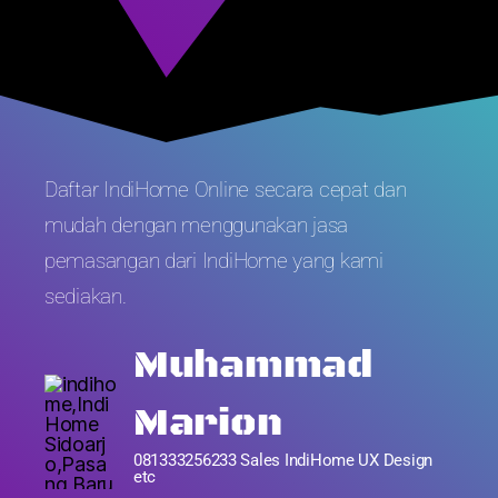
Daftar IndiHome Online secara cepat dan
mudah dengan menggunakan jasa
pemasangan dari IndiHome yang kami
sediakan.
Muhammad
Marion
081333256233 Sales IndiHome UX Design
etc