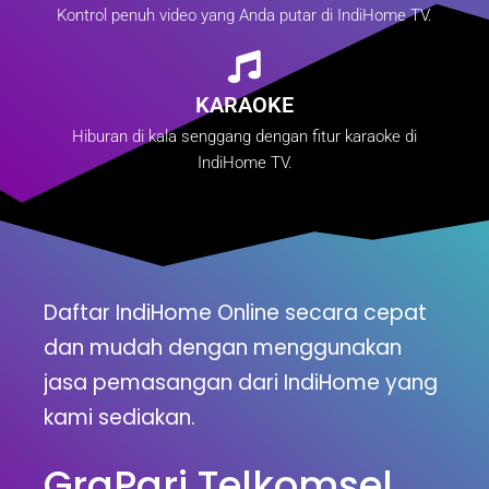
Kontrol penuh video yang Anda putar di IndiHome TV.
KARAOKE
Hiburan di kala senggang dengan fitur karaoke di
IndiHome TV.
Daftar IndiHome Online secara cepat
dan mudah dengan menggunakan
jasa pemasangan dari IndiHome yang
kami sediakan.
GraPari Telkomsel