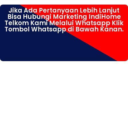
Jika Ada Pertanyaan Lebih Lanjut
Bisa Hubungi Marketing IndiHome
Telkom Kami Melalui Whatsapp Klik
Tombol Whatsapp di Bawah Kanan.
IndiHome Candi IndiHome Candi Daftar IndiHome Candi
Info IndiHome Candi Paket IndiHome Candi Pasang
IndiHome Candi registrasi IndiHome Candi Sales IndiHome
Candi WA IndiHome Candi WiFi IndiHome Candi Sidoarjo