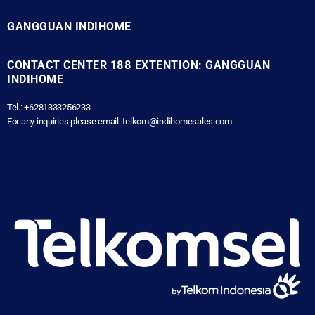
GANGGUAN INDIHOME
CONTACT CENTER 188 EXTENTION: GANGGUAN
INDIHOME
Tel.: +6281333256233
For any inquiries please email: telkom@indihomesales.com