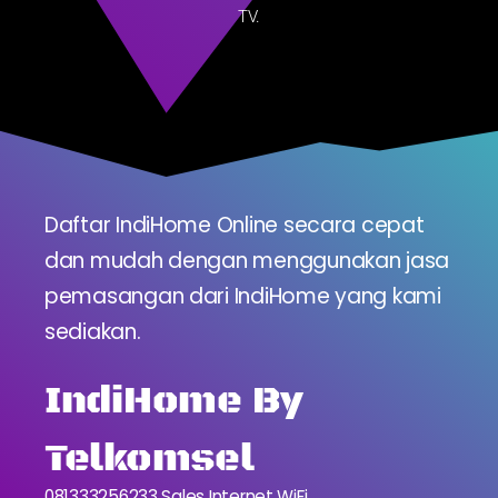
TV.
Daftar IndiHome Online secara cepat
dan mudah dengan menggunakan jasa
pemasangan dari IndiHome yang kami
sediakan.
IndiHome By
Telkomsel
081333256233 Sales Internet WiFi.