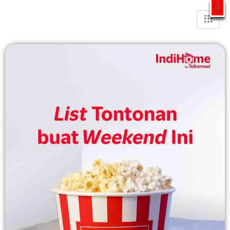
Gratis Pasang Dengan Bayar PDD2 | WiFi 200Rb an By
Telkomsel
WhatsApp