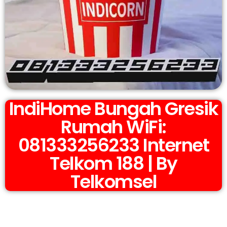
IndiHome Bungah Gresik
Rumah WiFi:
081333256233 Internet
Telkom 188 | By
Telkomsel