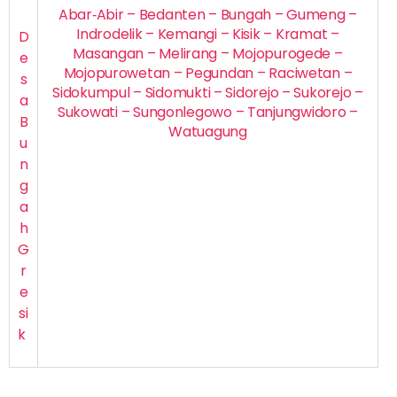
Abar‐Abir – Bedanten – Bungah – Gumeng –
Indrodelik – Kemangi – Kisik – Kramat –
D
Masangan – Melirang – Mojopurogede –
e
Mojopurowetan – Pegundan – Raciwetan –
s
Sidokumpul – Sidomukti – Sidorejo – Sukorejo –
a
Sukowati – Sungonlegowo – Tanjungwidoro –
B
Watuagung
u
n
g
a
h
G
r
e
si
k