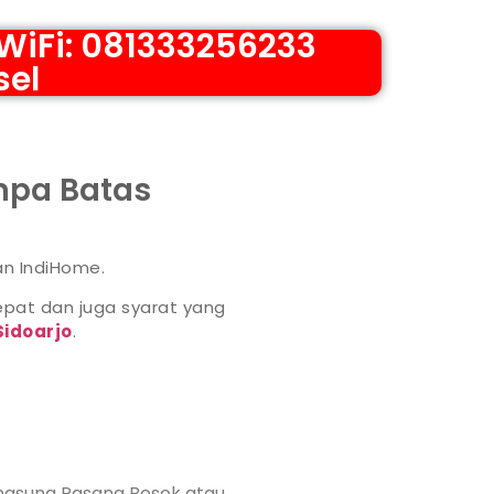
WiFi: 081333256233
sel
anpa Batas
an IndiHome.
pat dan juga syarat yang
Sidoarjo
.
ngsung Pasang Besok atau