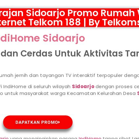
ajan Sidoarjo Promo Rumah 
ternet Telkom 188 | By Telkom
ndiHome Sidoarjo
s dan Cerdas Untuk Aktivitas T
 rumah jernih dan tayangan TV interaktif terpopuler deng
i IndiHome di seluruh wilayah
Sidoarjo
dengan proses ce
omo untuk masyarakat warga Kecamatan Kelurahan Desa
DAPATKAN PROMO
arjo
yang menginginkan pasang
IndiHome
tanpa ribet La