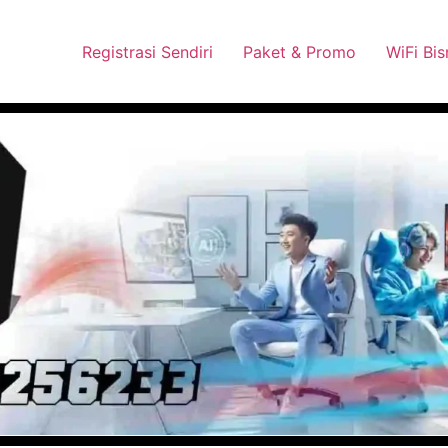
 Pasang Dengan Bayar PDD2 | WiFi 200Rb an By Telkomsel
Wha
Registrasi Sendiri
Paket & Promo
WiFi Bis