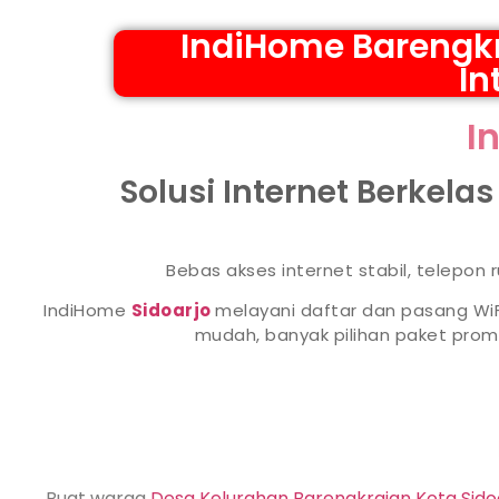
IndiHome Barengkr
In
I
Solusi Internet Berkela
Bebas akses internet stabil, telepon
IndiHome
Sidoarjo
melayani daftar dan pasang WiF
mudah, banyak pilihan paket pr
Buat warga
Desa Kelurahan Barengkrajan Kota Sido