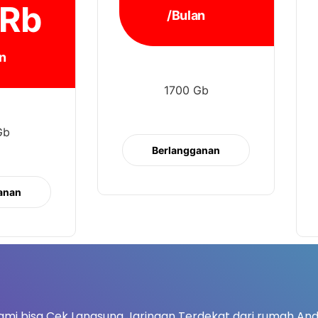
Rb
/Bulan
n
1700 Gb
Gb
Berlangganan
anan
ami bisa Cek Langsung Jaringan Terdekat dari rumah And