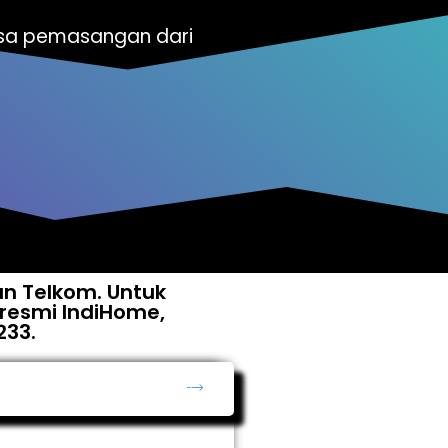
asa pemasangan dari
an Telkom. Untuk
resmi IndiHome,
233.