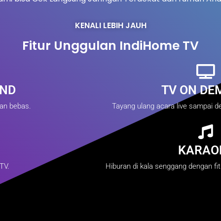
KENALI LEBIH JAUH
Fitur Unggulan IndiHome TV
IND
TV ON DE
gan bebas.
Tayang ulang acara live sampai de
KARAO
TV.
Hiburan di kala senggang dengan fit