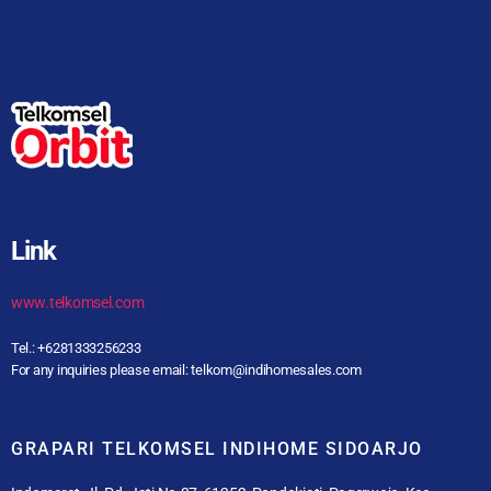
Link
www.telkomsel.com
Tel.: +6281333256233
For any inquiries please email: telkom@indihomesales.com
GRAPARI TELKOMSEL INDIHOME SIDOARJO