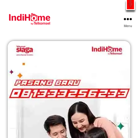
Gratis Pasang Dengan Bayar PDD2 | WiFi 200Rb an By
Telkomsel
WhatsApp
Menu