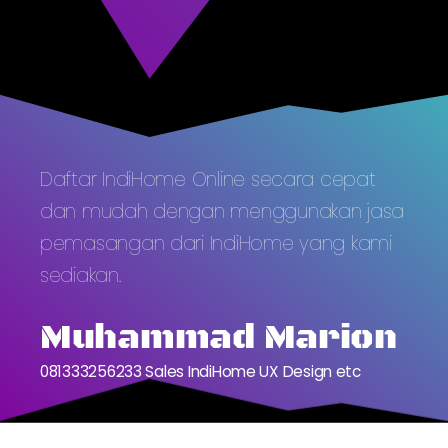
Daftar IndiHome Online secara cepat
dan mudah dengan menggunakan jasa
pemasangan dari IndiHome yang kami
sediakan.
Muhammad Marion
081333256233 Sales IndiHome UX Design etc