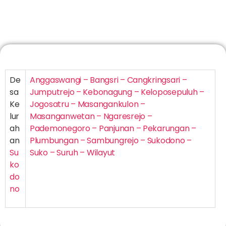
De
Anggaswangi – Bangsri – Cangkringsari –
sa
Jumputrejo – Kebonagung – Keloposepuluh –
Ke
Jogosatru – Masangankulon –
lur
Masanganwetan – Ngaresrejo –
ah
Pademonegoro – Panjunan – Pekarungan –
an
Plumbungan – Sambungrejo – Sukodono –
Su
Suko – Suruh – Wilayut
ko
do
no