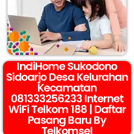
IndiHome Sukodono
Sidoarjo Desa Kelurahan
Kecamatan
081333256233 Internet
WiFi Telkom 188 | Daftar
Pasang Baru By
Telkomsel