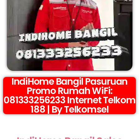
IndiHome Bangil Pasuruan
Promo Rumah WiFi:
081333256233 Internet Telkom
188 | By Telkomsel