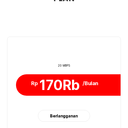
20 MBPS
170Rb
Rp
/Bulan
Berlangganan