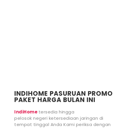
INDIHOME BANGIL INFO INDIHOME BANGIL
PASURUAN INDIHOME BANGIL PAKET INDIHOME
BANGIL PASANG INDIHOME BANGIL REGISTRASI
INDIHOME BANGIL SALES INDIHOME BANGIL WA
INDIHOME BANGIL WIFI
INDIHOME PASURUAN PROMO
PAKET HARGA BULAN INI
IndiHome
tersedia hingga
pelosok negeri ketersediaan jaringan di
tempat tinggal Anda Kami periksa dengan