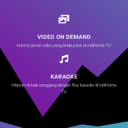
VIDEO ON DEMAND
Kontrol penuh video yang Anda putar di IndiHome TV.
KARAOKE
Hiburan di kala senggang dengan fitur karaoke di IndiHome
TV.