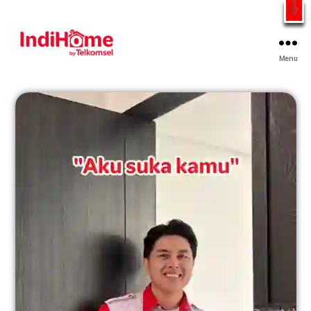
Gratis Pasang Dengan Bayar PDD2 | WiFi 200Rb an By
Telkomsel
WhatsApp
Menu