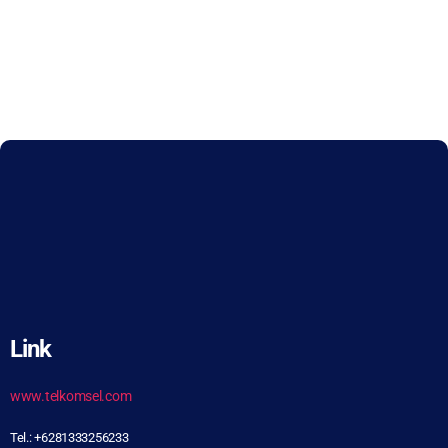
Link
www.telkomsel.com
Tel.: +6281333256233