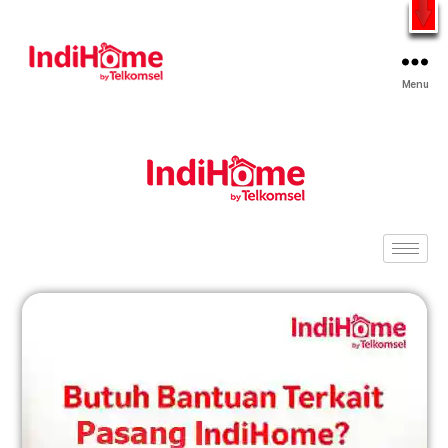
Gratis Pasang Dengan Bayar PDD2 | WiFi 200Rb an By
Telkomsel
WhatsApp
Menu