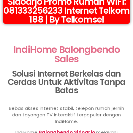
Sidoarjo Promo Rumah WiFi:
081333256233 Internet Telkom
188 | By Telkomsel
IndiHome Balongbendo
Sales
Solusi Internet Berkelas dan
Cerdas Untuk Aktivitas Tanpa
Batas
Bebas akses internet stabil, telepon rumah jernih
dan tayangan TV interaktif terpopuler dengan
IndiHome.
IndiHome
Balongbendo Sidoarjo
melayani