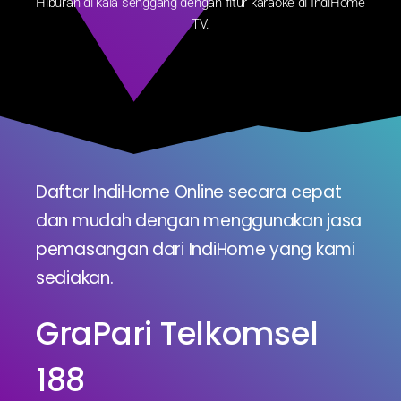
Hiburan di kala senggang dengan fitur karaoke di IndiHome
TV.
Daftar IndiHome Online secara cepat
dan mudah dengan menggunakan jasa
pemasangan dari IndiHome yang kami
sediakan.
GraPari Telkomsel
188