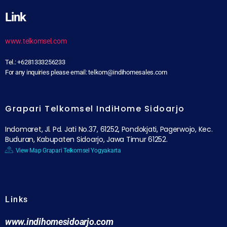
Link
www.telkomsel.com
Tel.: +6281333256233
For any inquiries please email: telkom@indihomesales.com
Grapari Telkomsel IndiHome Sidoarjo
Indomaret, Jl. Pd. Jati No.37, 61252, Pondokjati, Pagerwojo, Kec.
Buduran, Kabupaten Sidoarjo, Jawa Timur 61252.
View Map Grapari Telkomsel Yogyakarta
Links
www.indihomesidoarjo.com