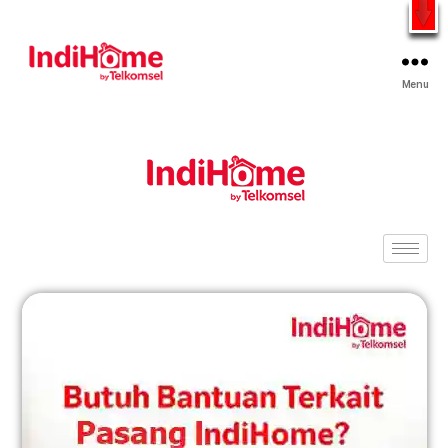
Gratis Pasang Dengan Bayar PDD2 | WiFi 200Rb an By
Telkomsel
WhatsApp
Menu