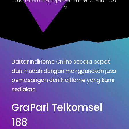
Hiburan di kala senggang dengan fitur karaoke di IndiHome
TV.
Daftar IndiHome Online secara cepat
dan mudah dengan menggunakan jasa
pemasangan dari IndiHome yang kami
sediakan.
GraPari Telkomsel
188