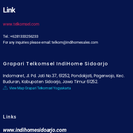
Link
www.telkomsel.com
Tel.: +6281333256233
For any inquiries please email: telkom@indihomesales.com
Grapari Telkomsel IndiHome Sidoarjo
Indomaret, Jl. Pd. Jati No.37, 61252, Pondokjati, Pagerwojo, Kec.
Buduran, Kabupaten Sidoarjo, Jawa Timur 61252.
View Map Grapari Telkomsel Yogyakarta
Links
www.indihomesidoarjo.com