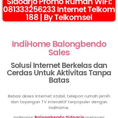
Sidoarjo Promo Rumah WiFi:
081333256233 Internet Telkom
188 | By Telkomsel
IndiHome Balongbendo
Sales
Solusi Internet Berkelas dan
Cerdas Untuk Aktivitas Tanpa
Batas
Bebas akses internet stabil, telepon rumah jernih
dan tayangan TV interaktif terpopuler dengan
IndiHome.
IndiHome
Balongbendo Sidoarjo
melayani