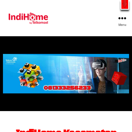
Gratis Pasang Dengan Bayar PDD2 | WiFi 200Rb an By
Telkomsel
WhatsApp
Menu