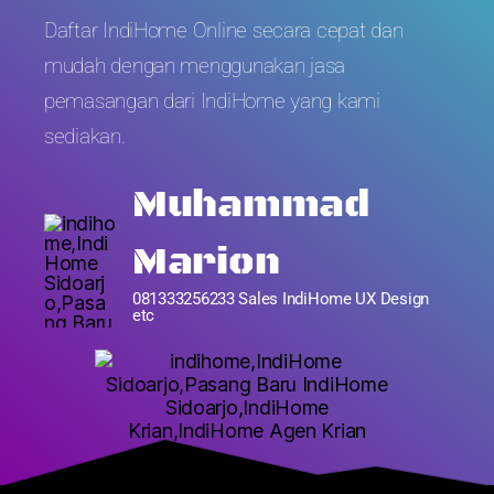
Daftar IndiHome Online secara cepat dan
mudah dengan menggunakan jasa
pemasangan dari IndiHome yang kami
sediakan.
Muhammad
Marion
081333256233 Sales IndiHome UX Design
etc