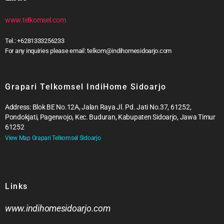
www.telkomsel.com
Tel.: +6281333256233
For any inquiries please email: telkom@indihomesidoarjo.com
Grapari Telkomsel IndiHome Sidoarjo
Address: Blok BE No.12A, Jalan Raya Jl. Pd. Jati No.37, 61252,
Pondokjati, Pagerwojo, Kec. Buduran, Kabupaten Sidoarjo, Jawa Timur
61252
View Map Grapari Telkomsel Sidoarjo
Links
www.indihomesidoarjo.com