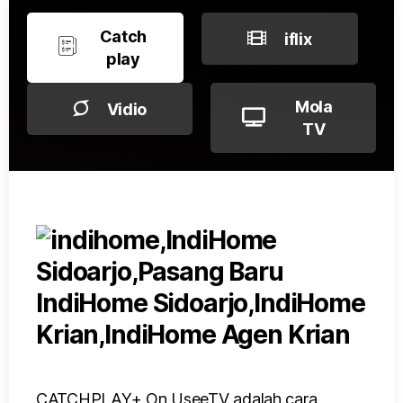
Catch
iflix
play
Mola
Vidio
TV
CATCHPLAY+ On UseeTV adalah cara