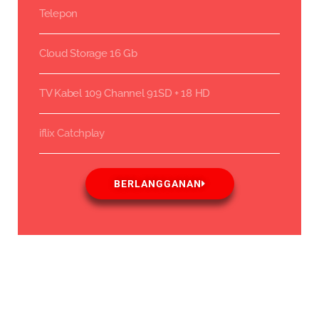
Telepon
Cloud Storage 16 Gb
TV Kabel 109 Channel 91SD + 18 HD
iflix Catchplay
BERLANGGANAN