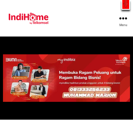
Gratis Pasang Dengan Bayar PDD2 | WiFi 200Rb an By
Telkomsel
WhatsApp
Menu