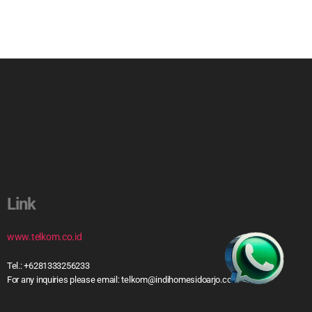
Link
www.telkom.co.id
Tel.: +6281333256233
For any inquiries please email: telkom@indihomesidoarjo.com