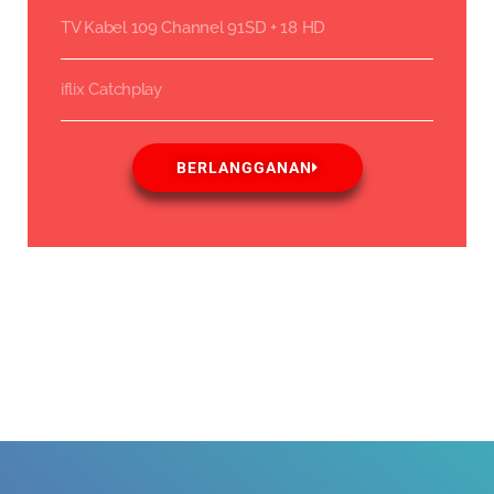
TV Kabel 109 Channel 91SD + 18 HD
iflix Catchplay
BERLANGGANAN