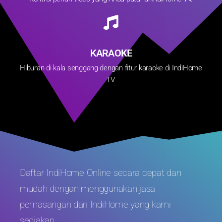
KARAOKE
Hiburan di kala senggang dengan fitur karaoke di IndiHome
TV.
Daftar IndiHome Online secara cepat dan
mudah dengan menggunakan jasa
pemasangan dari IndiHome yang kami
sediakan.