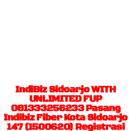
Berlangganan IndiHome dapatkan
internet broadband, nelpon rumah
sepuasnya dan nonton beragam
konten terbaik di layar TV interaktif
IndiBiz Sidoarjo WITH
UNLIMITED FUP
081333256233 Pasang
Indibiz Fiber Kota Sidoarjo
147 (1500620) Registrasi