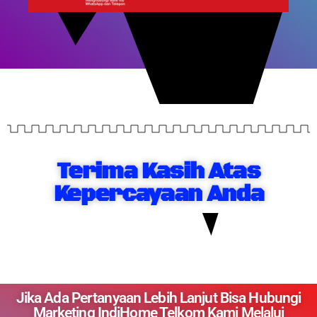
Terima Kasih Atas
Kepercayaan Anda
Jika Ada Pertanyaan Lebih Lanjut Bisa Hubungi
Marketing IndiHome Telkom Kami Melalui