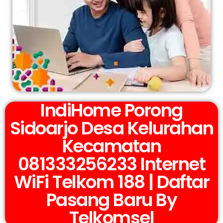
IndiHome Porong
Sidoarjo Desa Kelurahan
Kecamatan
081333256233 Internet
WiFi Telkom 188 | Daftar
Pasang Baru By
Telkomsel