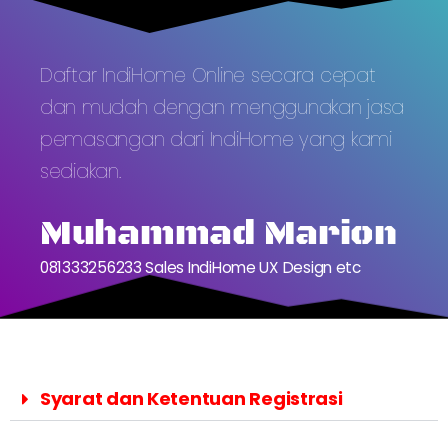
Daftar IndiHome Online secara cepat
dan mudah dengan menggunakan jasa
pemasangan dari IndiHome yang kami
sediakan.
Muhammad Marion
081333256233 Sales IndiHome UX Design etc
Syarat dan Ketentuan Registrasi