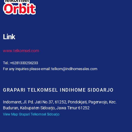
Link
www.telkomsel.com
Tel.: +6281333256233
For any inquiries please email: telkom@indihomesales.com
GRAPARI TELKOMSEL INDIHOME SIDOARJO
Indomaret, Jl. Pd. Jati No.37, 61252, Pondokjati, Pagerwojo, Kec.
Buduran, Kabupaten Sidoarjo, Jawa Timur 61252
View Map Grapari Telkomsel Sidoarjo