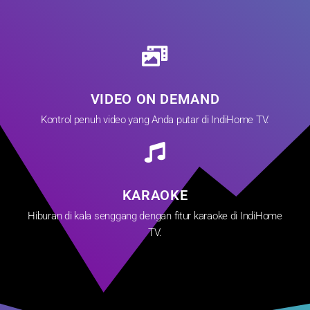
VIDEO ON DEMAND
Kontrol penuh video yang Anda putar di IndiHome TV.
KARAOKE
Hiburan di kala senggang dengan fitur karaoke di IndiHome
TV.