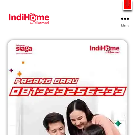
Gratis Pasang Dengan Bayar PDD2 | WiFi 200Rb an By
Telkomsel
WhatsApp
Menu