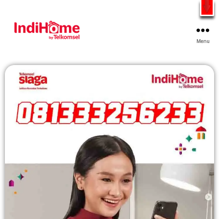
Gratis Pasang Dengan Bayar PDD2 | WiFi 200Rb an By
Telkomsel
WhatsApp
Menu