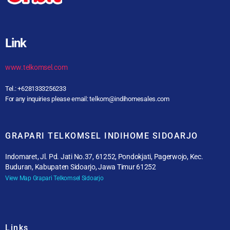
Link
www.telkomsel.com
Tel.: +6281333256233
For any inquiries please email: telkom@indihomesales.com
GRAPARI TELKOMSEL INDIHOME SIDOARJO
Indomaret, Jl. Pd. Jati No.37, 61252, Pondokjati, Pagerwojo, Kec.
Buduran, Kabupaten Sidoarjo, Jawa Timur 61252
View Map Grapari Telkomsel Sidoarjo
Links