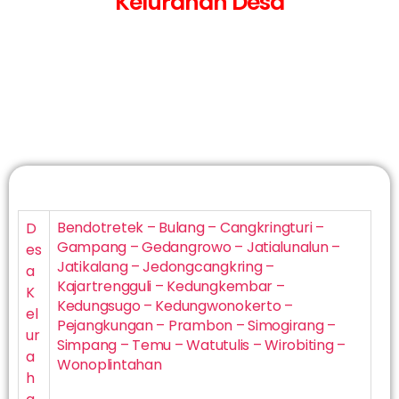
Kelurahan Desa
Bendotretek – Bulang – Cangkringturi –
D
Gampang – Gedangrowo – Jatialunalun –
es
Jatikalang – Jedongcangkring –
a
Kajartrengguli – Kedungkembar –
K
Kedungsugo – Kedungwonokerto –
el
Pejangkungan – Prambon – Simogirang –
ur
Simpang – Temu – Watutulis – Wirobiting –
a
Wonoplintahan
h