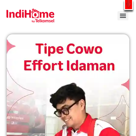
Gratis Pasang Dengan Bayar PDD2 | WiFi 200Rb an By Telkomsel
WhatsApp