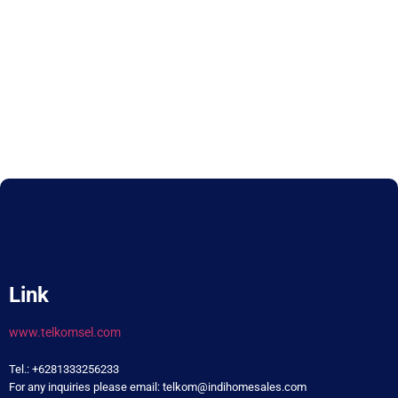
Link
www.telkomsel.com
Tel.: +6281333256233
For any inquiries please email: telkom@indihomesales.com