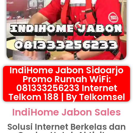
IndiHome Jabon Sidoarjo
Promo Rumah WiFi:
081333256233 Internet
Telkom 188 | By Telkomsel
IndiHome Jabon Sales
Solusi Internet Berkelas dan