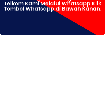
Telkom Kami Melalui Whatsapp Klik
Tombol Whatsapp di Bawah Kanan.
IndiHome Jabon IndiHome Jabon Daftar IndiHome Jabon
Info IndiHome Jabon Sidoarjo IndiHome Jabon Paket
IndiHome Jabon Pasang IndiHome Jabon registrasi
IndiHome Jabon Sales IndiHome Jabon WA IndiHome
Jabon Wifi