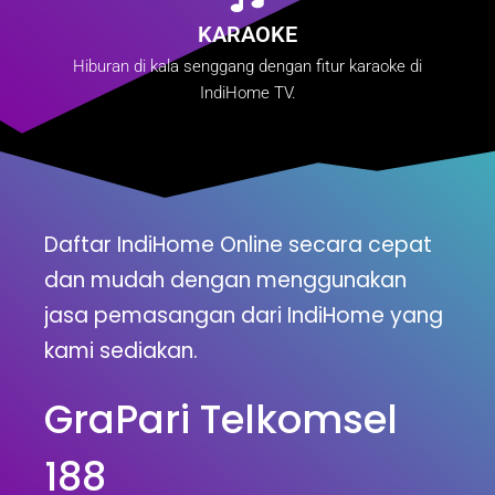
KARAOKE
Hiburan di kala senggang dengan fitur karaoke di
IndiHome TV.
Daftar IndiHome Online secara cepat
dan mudah dengan menggunakan
jasa pemasangan dari IndiHome yang
kami sediakan.
GraPari Telkomsel
188