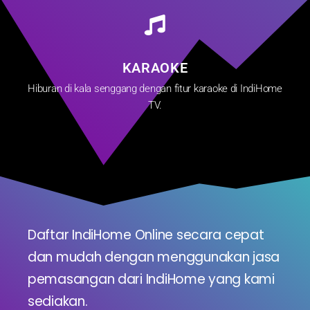
KARAOKE
Hiburan di kala senggang dengan fitur karaoke di IndiHome
TV.
Daftar IndiHome Online secara cepat
dan mudah dengan menggunakan jasa
pemasangan dari IndiHome yang kami
sediakan.