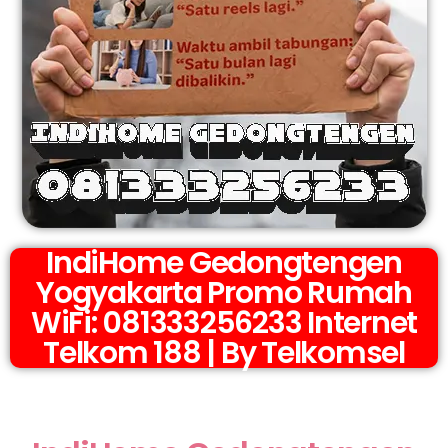
IndiHome Gedongtengen
Yogyakarta Promo Rumah
WiFi: 081333256233 Internet
Telkom 188 | By Telkomsel