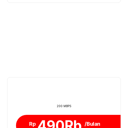
200 MBPS
490Rb
Rp
/Bulan