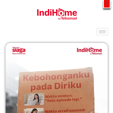
Gratis Pasang Dengan Bayar PDD2 | WiFi 200Rb an By
Telkomsel
WhatsApp