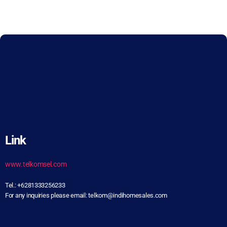
Link
www.telkomsel.com
Tel.: +6281333256233
For any inquiries please email: telkom@indihomesales.com