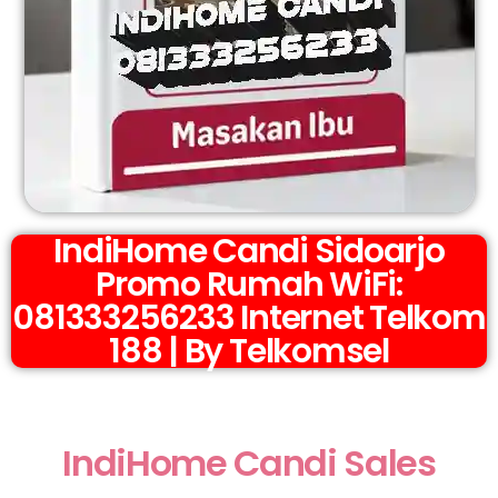
IndiHome Candi Sidoarjo
Promo Rumah WiFi:
081333256233 Internet Telkom
188 | By Telkomsel
IndiHome Candi Sales