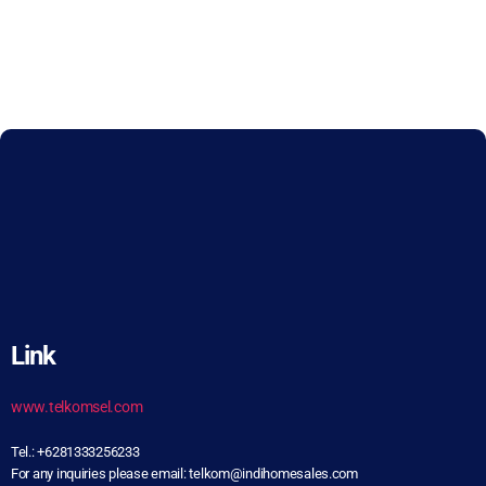
Link
www.telkomsel.com
Tel.: +6281333256233
For any inquiries please email: telkom@indihomesales.com