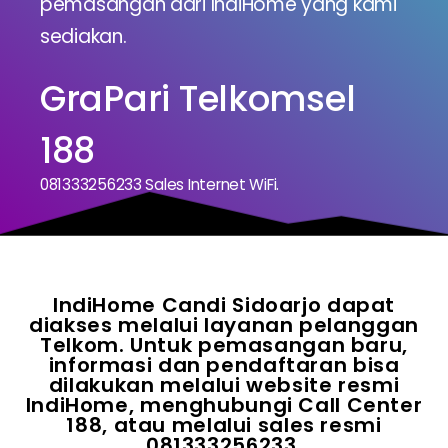
pemasangan dari IndiHome yang kami
sediakan.
GraPari Telkomsel
188
081333256233 Sales Internet WiFi.
IndiHome Candi Sidoarjo dapat
diakses melalui layanan pelanggan
Telkom. Untuk pemasangan baru,
informasi dan pendaftaran bisa
dilakukan melalui website resmi
IndiHome, menghubungi Call Center
188, atau melalui sales resmi
081333256233.