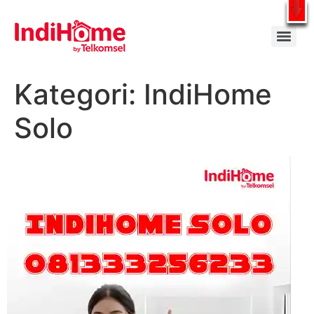
Lewati
Gratis Pasang Dengan Bayar PDD2 | WiFi 200Rb an By Telkomsel
ke
WhatsApp
konten
Kategori:
IndiHome
Solo