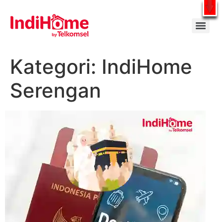
Lewati
Gratis Pasang Dengan Bayar PDD2 | WiFi 200Rb an By Telkomsel
ke
WhatsApp
konten
Kategori:
IndiHome
Serengan