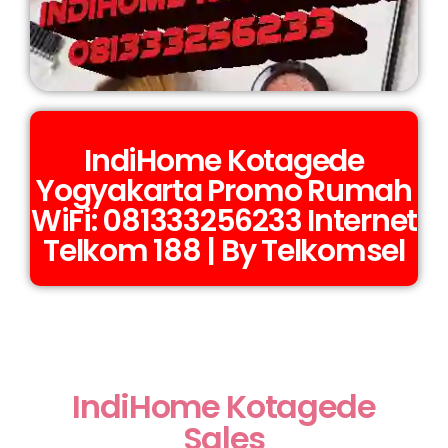
IndiHome Kotagede
Yogyakarta Promo Rumah
WiFi: 081333256233 Internet
Telkom 188 | By Telkomsel
IndiHome Kotagede
Sales