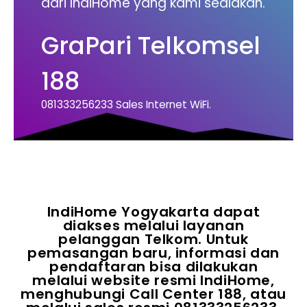
dari IndiHome yang kami sediakan.
GraPari Telkomsel
188
081333256233 Sales Internet WiFi.
IndiHome Yogyakarta dapat
diakses melalui layanan
pelanggan Telkom. Untuk
pemasangan baru, informasi dan
pendaftaran bisa dilakukan
melalui website resmi IndiHome,
menghubungi Call Center 188, atau