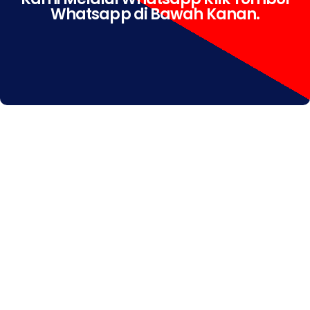
Whatsapp di Bawah Kanan.
IndiHome Kotagede IndiHome Kotagede Daftar
IndiHome Kotagede Info IndiHome Kotagede
Yogyakarta IndiHome Kotagede Paket IndiHome
Kotagede Pasang IndiHome Kotagede registrasi
IndiHome Kotagede Sales IndiHome Kotagede WA
IndiHome Kotagede Wifi