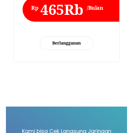
465Rb
Rp
/Bulan
Berlangganan
Kami bisa Cek Langsung Jaringan