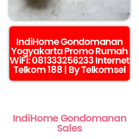
IndiHome Gondomanan
Yogyakarta Promo Rumah
WiFi: 081333256233 Internet
Telkom 188 | By Telkomsel
IndiHome Gondomanan
Sales