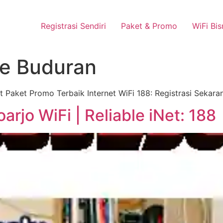
 Pasang Dengan Bayar PDD2 | WiFi 200Rb an By Telkomsel
Wha
Registrasi Sendiri
Paket & Promo
WiFi Bis
e Buduran
t Paket Promo Terbaik Internet WiFi 188: Registrasi Sekar
rjo WiFi | Reliable iNet: 188