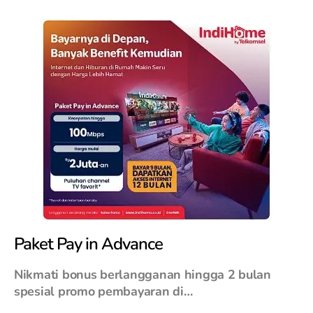
Paket Pay in Advance
Nikmati bonus berlangganan hingga 2 bulan
spesial promo pembayaran di…