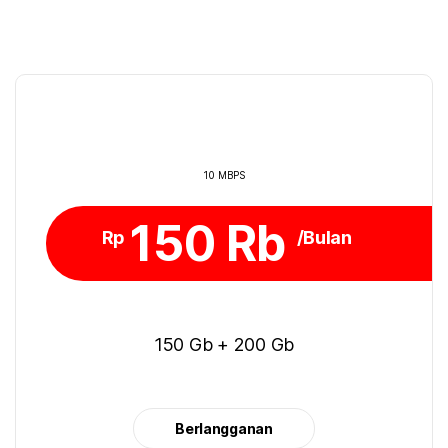
10 MBPS
150 Rb
Rp
/Bulan
150 Gb + 200 Gb
Berlangganan