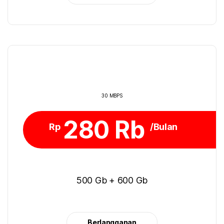
30 MBPS
280 Rb
Rp
/Bulan
500 Gb + 600 Gb
Berlangganan