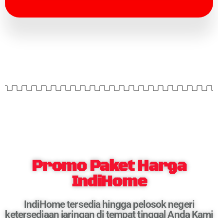
Promo Paket Harga
IndiHome
IndiHome tersedia hingga pelosok negeri
ketersediaan jaringan di tempat tinggal Anda Kami