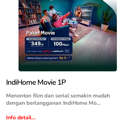
IndiHome Movie 1P
Menonton film dan serial semakin mudah
dengan berlangganan IndiHome Mo…
Info detail…