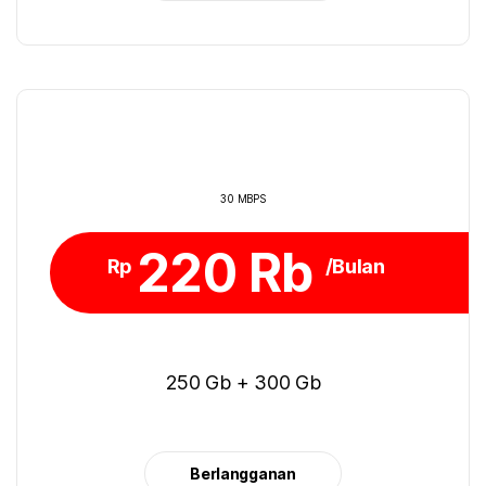
30 MBPS
220 Rb
Rp
/Bulan
250 Gb + 300 Gb
Berlangganan