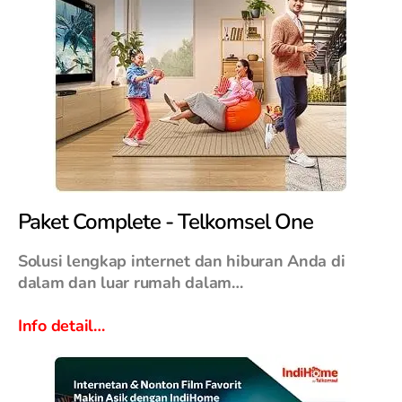
Paket Complete - Telkomsel One
Solusi lengkap internet dan hiburan Anda di
dalam dan luar rumah dalam…
Info detail…