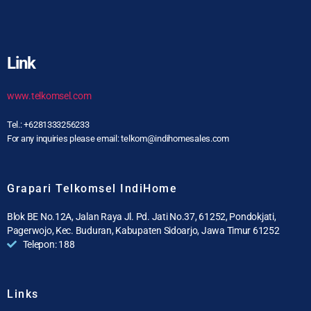
Link
www.telkomsel.com
Tel.: +6281333256233
For any inquiries please email: telkom@indihomesales.com
Grapari Telkomsel IndiHome
Blok BE No.12A, Jalan Raya Jl. Pd. Jati No.37, 61252, Pondokjati,
Pagerwojo, Kec. Buduran, Kabupaten Sidoarjo, Jawa Timur 61252
Telepon: 188
Links